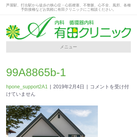
芦屋駅、打出駅から徒歩の狭心症・心筋梗塞、不整脈、心不全、風邪、各種
予防接種などお気軽に有田クリニックにご相談ください。
メニュー
99A8865b-1
hpone_support2A1
|
2019年2月4日
|
コメントを受け付
けていません