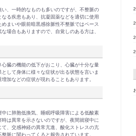
無い、一時的なものも多いのですが、不整脈の
となる疾患もあり、抗凝固薬などを適切に使用
ためまいや眼前暗黒感徐脈性不整脈ではペース
篤な場合もありますので、自覚しのある方は、
り心臓の機能の低下がおこり、心臓が十分な量
果として身体に様々な症状が出る状態を言いま
重増加などの症状が現れることもあります。
寝中に肺胞低換気、睡眠呼吸障害による低酸素
察時は異常を示さないのですが、夜間就寝中に
じて、交感神経の異常亢進、酸化ストレスの亢
不整脈に関わってくると報告されています。