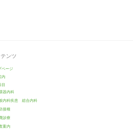
ンテンツ
プページ
案内
科目
環器内科
般内科疾患 総合内科
防接種
費診療
査案内