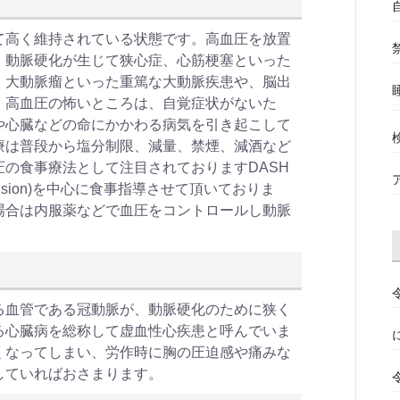
て高く維持されている状態です。高血圧を放置
、動脈硬化が生じて狭心症、心筋梗塞といった
、大動脈瘤といった重篤な大動脈疾患や、脳出
。高血圧の怖いところは、自覚症状がないた
や心臓などの命にかかわる病気を引き起こして
療は普段から塩分制限、減量、禁煙、減酒など
の食事療法として注目されておりますDASH
 Hypertension)を中心に食事指導させて頂いておりま
場合は内服薬などで血圧をコントロールし動脈
る血管である冠動脈が、動脈硬化のために狭く
る心臓病を総称して虚血性心疾患と呼んでいま
くなってしまい、労作時に胸の圧迫感や痛みな
していればおさまります。