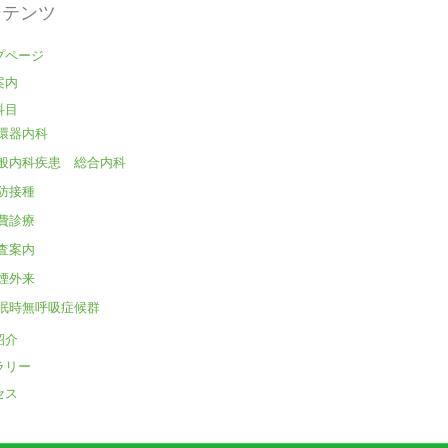
ンテンツ
プページ
案内
科目
環器内科
般内科疾患 総合内科
防接種
費診療
査案内
煙外来
眠時無呼吸症候群
紹介
ラリー
セス