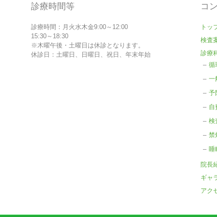
診療時間等
コ
診療時間：月火水木金9:00～12:00
トッ
15:30～18:30
検査
※木曜午後・土曜日は休診となります。
診療
休診日：土曜日、日曜日、祝日、年末年始
循
一
予
自
検
禁
睡
院長
ギャ
アク