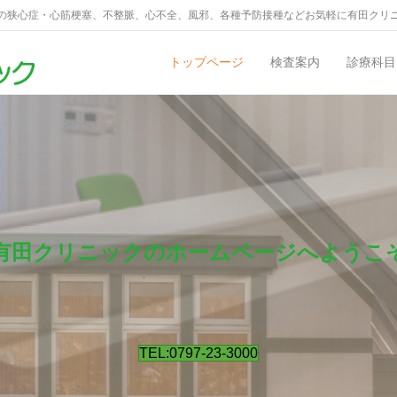
の狭心症・心筋梗塞、不整脈、心不全、風邪、各種予防接種などお気軽に有田クリ
トップページ
検査案内
診療科目
有田クリニックのホームページへようこ
TEL:0797-23-3000