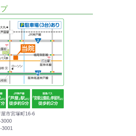
ップ
禁煙外来一時
令和8年夏期休
休止のお知ら
暇のお知らせ
せ
2026年7月16日
2023年12月20日
屋市宮塚町16-6
3000
-3001