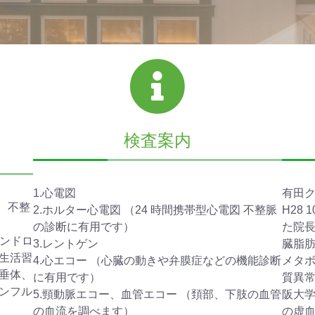
検査案内
1.心電図
有田
、不整
2.ホルター心電図 （24 時間携帯型心電図 不整脈
H28
の診断に有用です）
た院
シンドロ
3.レントゲン
臓脂
生活習
4.心エコー （心臓の動きや弁膜症などの機能診断
メタ
垂体、
に有用です）
質異
ンフル
5.頸動脈エコー、血管エコー （頚部、下肢の血管
阪大
の血流を調べます）
の虚