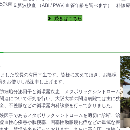
炎球菌
6.脈波検査 （ABI / PWV, 血管年齢を調べます）
科診
続きはこちら
。
頂きました院長の有田幸生です。皆様に支えて頂き、お陰様
場をお借りし感謝申し上げます。
肪細胞分泌因子と循環器疾患、メタボリックシンドローム
関連について研究を行い、大阪大学の関連病院では主に狭
全、不整脈などの循環器内科診療を行って参りました。
険因子であるメタボリックシンドロームを適切に診断、治
虚血性心疾患や脳梗塞、閉塞性動脈硬化症などの重篤な疾
ます。
禁煙外来も行っております。
さらに高血圧，慢性心