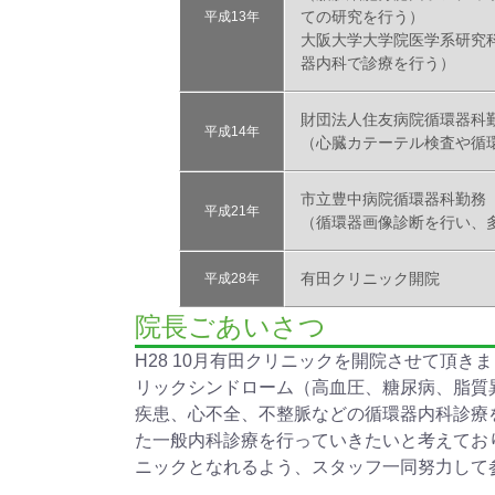
ての研究を行う）
平成13年
大阪大学大学院医学系研究
器内科で診療を行う）
財団法人住友病院循環器科
平成14年
（心臓カテーテル検査や循
市立豊中病院循環器科勤務
平成21年
（循環器画像診断を行い、
有田クリニック開院
平成28年
院長ごあいさつ
H28 10月有田クリニックを開院させて頂
リックシンドローム（高血圧、糖尿病、脂質
疾患、心不全、不整脈などの循環器内科診療
た一般内科診療を行っていきたいと考えてお
ニックとなれるよう、スタッフ一同努力して