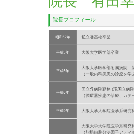
院長 有田
院長プロフィール
私立灘高校卒業
昭和62年
大阪大学医学部卒業
平成5年
大阪大学医学部附属病院 
平成5年
（一般内科疾患の診療を学
国立呉病院勤務 (現国立病
平成6年
（循環器疾患の診療、カテ
大阪大学大学院医学系研究
平成9年
大阪大学大学院医学系研究科
（脂肪細胞分泌因子アディ