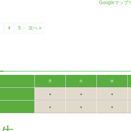
Googleマッ
3
4
5
次へ »
月
火
水
●
●
●
●
●
●