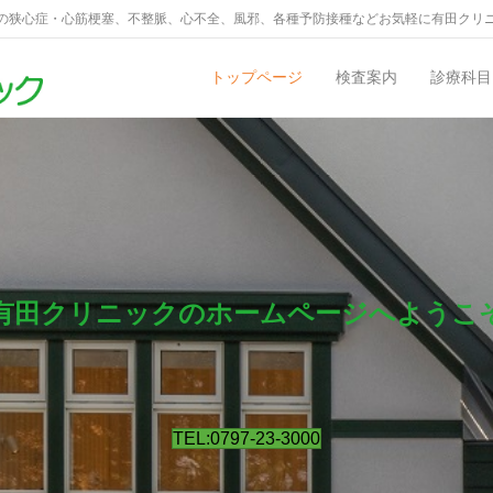
の狭心症・心筋梗塞、不整脈、心不全、風邪、各種予防接種などお気軽に有田クリ
トップページ
検査案内
診療科目
有田クリニックのホームページへようこ
TEL:0797-23-3000