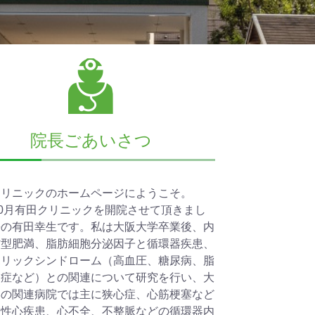
院長ごあいさつ
クリニックのホームページにようこそ。
 10月有田クリニックを開院させて頂きまし
長の有田幸生です。私は大阪大学卒業後、内
肪型肥満、脂肪細胞分泌因子と循環器疾患、
ボリックシンドローム（高血圧、糖尿病、脂
常症など）との関連について研究を行い、大
学の関連病院では主に狭心症、心筋梗塞など
血性心疾患、心不全、不整脈などの循環器内