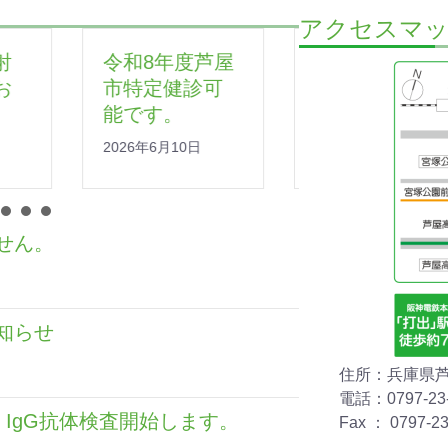
アクセスマ
年度芦屋
土曜日午前の
発熱 咳
健診可
診療再開のお
の症状の
。
知らせ
様へ
月10日
2026年2月27日
2023年12月
せん。
知らせ
住所：兵庫県芦
電話：0797-23-
 IgG抗体検査開始します。
Fax ： 0797-23