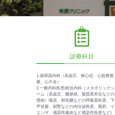
診療科目
1.循環器内科（高血圧、狭心症、心筋梗塞
脈、心不全）
2.一般内科疾患/総合内科（メタボリック
ーム（高血圧、糖尿病、脂質異常症などの
慣病）喘息、肺気腫などの呼吸器疾患、下
甲状腺、副腎などの内分泌疾患、風邪、イ
エンザ、感染性腸炎など感染性疾患など)