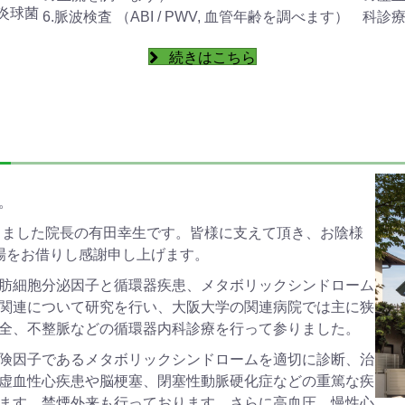
炎球菌
6.脈波検査 （ABI / PWV, 血管年齢を調べます）
科診
続きはこちら
。
頂きました院長の有田幸生です。皆様に支えて頂き、お陰様
場をお借りし感謝申し上げます。
肪細胞分泌因子と循環器疾患、メタボリックシンドローム
関連について研究を行い、大阪大学の関連病院では主に狭
全、不整脈などの循環器内科診療を行って参りました。
険因子であるメタボリックシンドロームを適切に診断、治
虚血性心疾患や脳梗塞、閉塞性動脈硬化症などの重篤な疾
ます。
禁煙外来も行っております。
さらに高血圧，慢性心