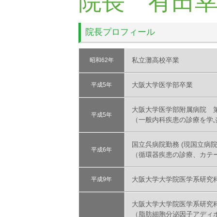
院長 有田
院長プロフィール
私立灘高校卒業
昭和62年
大阪大学医学部卒業
平成5年
大阪大学医学部附属病院 
平成5年
（一般内科疾患の診療を学
国立呉病院勤務 (現国立病
平成6年
（循環器疾患の診療、カテ
大阪大学大学院医学系研究
平成9年
大阪大学大学院医学系研究科
（脂肪細胞分泌因子アディ