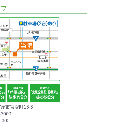
ップ
など
禁煙外来一時
令和8年夏
患者
休止のお知ら
暇のお知ら
せ
2026年7月16日
20日
2023年12月20日
屋市宮塚町16-6
3000
-3001