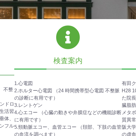
検査案内
1.心電図
有田
、不整
2.ホルター心電図 （24 時間携帯型心電図 不整脈
H28
の診断に有用です）
た院
シンドロ
3.レントゲン
臓脂
生活習
4.心エコー （心臓の動きや弁膜症などの機能診断
メタ
垂体、
に有用です）
質異
ンフル
5.頸動脈エコー、血管エコー （頚部、下肢の血管
阪大
の血流を調べます）
の虚