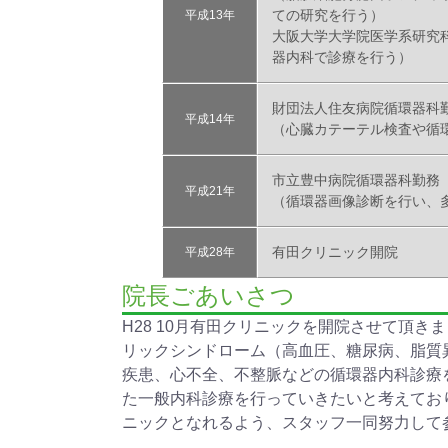
ての研究を行う）
平成13年
大阪大学大学院医学系研究
器内科で診療を行う）
財団法人住友病院循環器科
平成14年
（心臓カテーテル検査や循
市立豊中病院循環器科勤務
平成21年
（循環器画像診断を行い、
有田クリニック開院
平成28年
院長ごあいさつ
H28 10月有田クリニックを開院させて頂
リックシンドローム（高血圧、糖尿病、脂質
疾患、心不全、不整脈などの循環器内科診療
た一般内科診療を行っていきたいと考えてお
ニックとなれるよう、スタッフ一同努力して