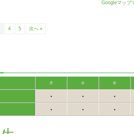
Googleマッ
3
4
5
次へ »
月
火
水
●
●
●
●
●
●